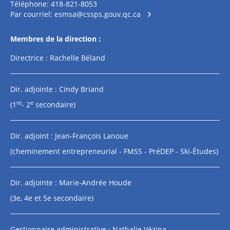
Téléphone: 418-821-8053
Par courriel:
esmsa@cssps.gouv.qc.ca
Membres de la direction :
Directrice : Rachelle Béland
Dir. adjointe : Cindy Briand
re
e
(1
- 2
secondaire)
Dir. adjoint : Jean-François Lanoue
(cheminement entrepreneurial - FMSS - PréDEP - Ski-Études)
Dir. adjointe : Marie-Andrée Houde
(3e, 4e et 5e secondaire)
Gestionnaire administrative : Nathalie Vézina