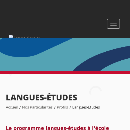
Toggle
navigati
LANGUES-ÉTUDES
Accueil
/
Nos Particularités
/
Profils
/
Langues-Études
Le programme langues-études à l'école