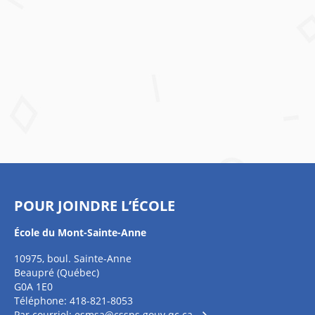
POUR JOINDRE L’ÉCOLE
École du Mont-Sainte-Anne
10975, boul. Sainte-Anne
Beaupré (Québec)
G0A 1E0
Téléphone: 418-821-8053
Par courriel:
esmsa@cssps.gouv.qc.ca