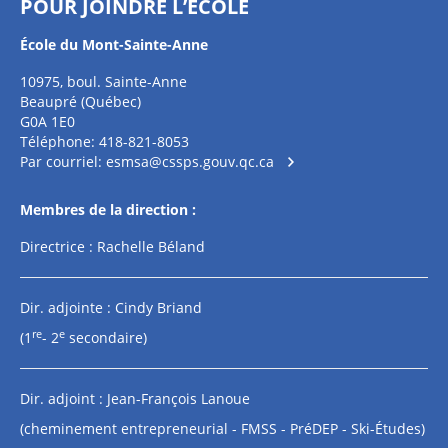
POUR JOINDRE L’ÉCOLE
École du Mont-Sainte-Anne
10975, boul. Sainte-Anne
Beaupré (Québec)
G0A 1E0
Téléphone: 418-821-8053
Par courriel:
esmsa@cssps.gouv.qc.ca
Membres de la direction :
Directrice : Rachelle Béland
Dir. adjointe : Cindy Briand
re
e
(1
- 2
secondaire)
Dir. adjoint : Jean-François Lanoue
(cheminement entrepreneurial - FMSS - PréDEP - Ski-Études)